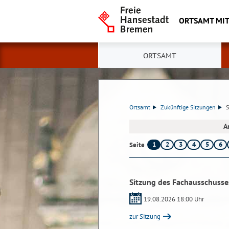
ORTSAMT MIT
ORTSAMT
Ortsamt
Zukünftige Sitzungen
S
A
1
2
3
4
5
6
Seite
Sitzung des Fachausschusse
19.08.2026 18:00 Uhr
zur Sitzung