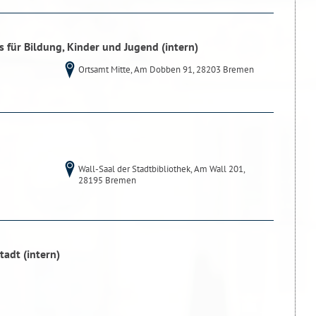
 für Bildung, Kinder und Jugend (intern)
Ortsamt Mitte, Am Dobben 91, 28203 Bremen
Wall-Saal der Stadtbibliothek, Am Wall 201,
28195 Bremen
tadt (intern)