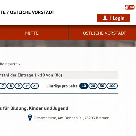
TE / ÖSTLICHE VORSTADT
Login
MITTE
ÖSTLICHE VORSTADT
itzungsarchiv
nzahl der Einträge 1 - 10 von (86)
7
8
9
10
20
50
100
Einträge pro Seite
s für Bildung, Kinder und Jugend
Ortsamt Mitte, Am Dobben 91, 28203 Bremen