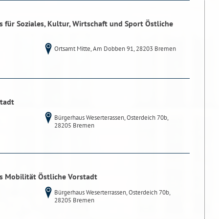
für Soziales, Kultur, Wirtschaft und Sport Östliche
Ortsamt Mitte, Am Dobben 91, 28203 Bremen
stadt
Bürgerhaus Weserterassen, Osterdeich 70b,
28205 Bremen
 Mobilität Östliche Vorstadt
Bürgerhaus Weserterrassen, Osterdeich 70b,
28205 Bremen